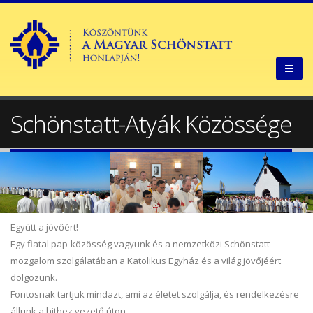
Schönstatt-Atyák Közössége
Együtt a jövőért!
Egy fiatal pap-közösség vagyunk és a nemzetközi Schönstatt
mozgalom szolgálatában a Katolikus Egyház és a világ jövőjéért
dolgozunk.
Fontosnak tartjuk mindazt, ami az életet szolgálja, és rendelkezésre
állunk a hithez vezető úton.