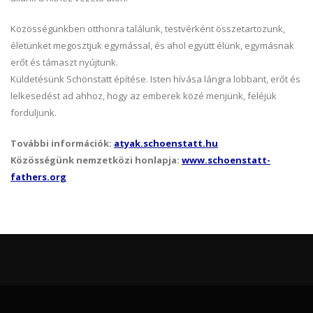
Közösségünkben otthonra találunk, testvérként összetartozunk,
életünket megosztjuk egymással, és ahol együtt élünk, egymásnak
erőt és támaszt nyújtunk.
Küldetésünk Schönstatt építése. Isten hívása lángra lobbant, erőt és
lelkesedést ad ahhoz, hogy az emberek közé menjünk, feléjük
forduljunk.
További információk:
atyak.schoenstatt.hu
Közösségünk nemzetközi honlapja:
www.schoenstatt-
fathers.org